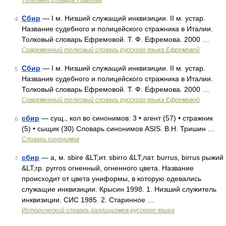
Толковый словарь Ушакова
Сбир
— I м. Низший служащий инквизиции. II м. устар.
4
Название судебного и полицейского стражника в Италии.
Толковый словарь Ефремовой. Т. Ф. Ефремова. 2000 …
Современный толковый словарь русского языка Ефремовой
Сбир
— I м. Низший служащий инквизиции. II м. устар.
5
Название судебного и полицейского стражника в Италии.
Толковый словарь Ефремовой. Т. Ф. Ефремова. 2000 …
Современный толковый словарь русского языка Ефремовой
сбир
— сущ., кол во синонимов: 3 • агент (57) • стражник
6
(5) • сыщик (30) Словарь синонимов ASIS. В.Н. Тришин …
Словарь синонимов
сбир
— а, м. sbire &LT;ит. sbirro &LT;лат. burrus, birrus рыжий
7
&LT;гр. pyrros огненный, огненного цвета. Название
происходит от цвета униформы, в которую одевались
служащие инквизиции. Крысин 1998. 1. Низший служитель
инквизиции. СИС 1985. 2. Старинное …
Исторический словарь галлицизмов русского языка