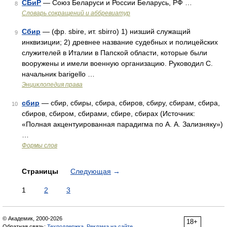
СБиР
— Союз Беларуси и России Беларусь, РФ …
8
Словарь сокращений и аббревиатур
Сбир
— (фр. sbire, ит. sbirro) 1) низший служащий
9
инквизиции; 2) древнее название судебных и полицейских
служителей в Италии в Папской области, которые были
вооружены и имели военную организацию. Руководил С.
начальник barigello …
Энциклопедия права
сбир
— сбир, сбиры, сбира, сбиров, сбиру, сбирам, сбира,
10
сбиров, сбиром, сбирами, сбире, сбирах (Источник:
«Полная акцентуированная парадигма по А. А. Зализняку»)
…
Формы слов
Страницы
Следующая
→
1
2
3
© Академик, 2000-2026
18+
Обратная связь:
Техподдержка
,
Реклама на сайте