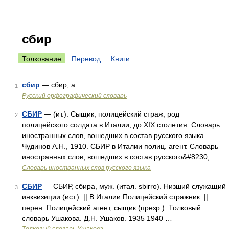
сбир
Толкование
Перевод
Книги
сбир
— сбир, а …
1
Русский орфографический словарь
СБИР
— (ит.). Сыщик, полицейский страж, род
2
полицейского солдата в Италии, до XIX столетия. Словарь
иностранных слов, вошедших в состав русского языка.
Чудинов А.Н., 1910. СБИР в Италии полиц. агент. Словарь
иностранных слов, вошедших в состав русского&#8230; …
Словарь иностранных слов русского языка
СБИР
— СБИР, сбира, муж. (итал. sbirro). Низший служащий
3
инквизиции (ист.). || В Италии Полицейский стражник. ||
перен. Полицейский агент, сыщик (презр.). Толковый
словарь Ушакова. Д.Н. Ушаков. 1935 1940 …